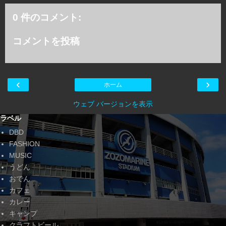
0 件のコメント:
コメントを投稿
‹
›
ホーム
ウェブ バージョンを表示
ラベル
DBD
FASHION
MUSIC
うどん
おでん
カフェ
カレー
キャンプ
クラフトビール