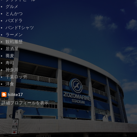
グルメ
とんかつ
パズドラ
バンドTシャツ
ラーメン
観戦履歴
居酒屋
蕎麦
寿司
神奈川
千葉ロッテ
洋食
hilite17
詳細プロフィールを表示