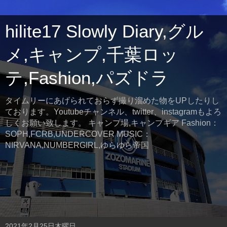
hilite17 Slowly Diary,グル
メ,キャンプ,千葉ロッ
テ,Fashion,パズドラ
タイムリーにあげられておらず撮り溜めた物をUPしたりし
ております。Youtubeチャンネル、twitter、instagramもよろ
しくお願い致します。 キャンプ場,キャンプギア Fashion：
SOPH,FCRB,UNDERCOVER MUSIC：
NIRVANA,NUMBERGIRL,ゆらゆら帝国
2021年2月25日木曜日