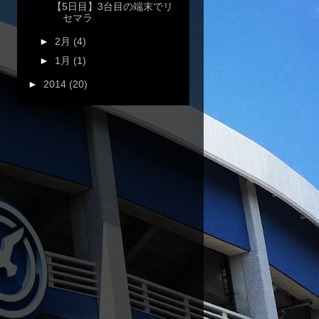
【5日目】3台目の端末でリ
セマラ
►
2月
(4)
►
1月
(1)
►
2014
(20)