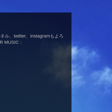
itter、instagramもよろ
 MUSIC：