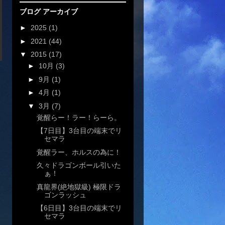
ブログ アーカイブ
►
2025
(1)
►
2021
(44)
▼
2015
(17)
►
10月
(3)
►
9月
(1)
►
4月
(1)
▼
3月
(7)
覚醒らー！ラー！らーら。
【7日目】3台目の端末でリ
セマラ
覚醒ラー、ホルスの為に！
久々ドラゴンボール引いた
ぁ！
真龍界(絶地獄級) 極限ドラ
ゴンラッシュ
【6日目】3台目の端末でリ
セマラ