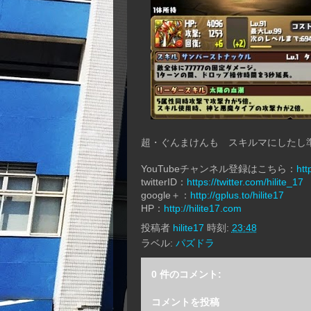
超・ぐんまけんも スキルマにしたし
YouTubeチャンネル登録はこちら：
htt
twitterID：
https://twitter.com/hilite_17
google＋：
http://gplus.to/hilite17
HP：
http://hilite17.com
投稿者
hilite17
時刻:
23:48
ラベル:
パズドラ
0 件のコメント:
コメントを投稿