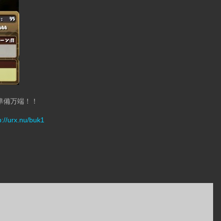
準備万端！！
p://urx.nu/buk1