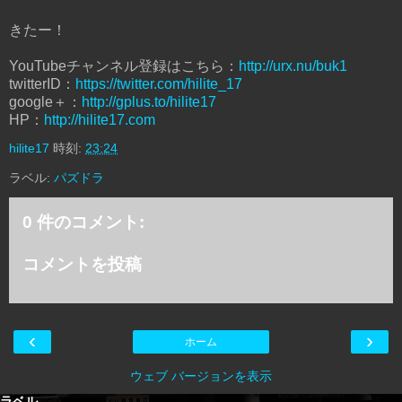
きたー！
YouTubeチャンネル登録はこちら：
http://urx.nu/buk1
twitterID：
https://twitter.com/hilite_17
google＋：
http://gplus.to/hilite17
HP：
http://hilite17.com
hilite17
時刻:
23:24
ラベル:
パズドラ
0 件のコメント:
コメントを投稿
‹
›
ホーム
ウェブ バージョンを表示
ラベル