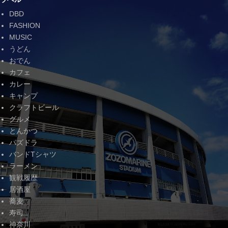
DBD
FASHION
MUSIC
うどん
おでん
カフェ
カレー
キャンプ
クラフトビール
グルメ
とんかつ
パズドラ
バンドTシャツ
ラーメン
観戦履歴
居酒屋
蕎麦
寿司
神奈川