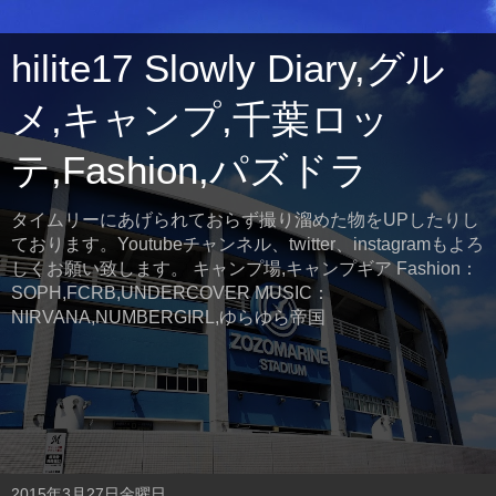
hilite17 Slowly Diary,グル
メ,キャンプ,千葉ロッ
テ,Fashion,パズドラ
タイムリーにあげられておらず撮り溜めた物をUPしたりし
ております。Youtubeチャンネル、twitter、instagramもよろ
しくお願い致します。 キャンプ場,キャンプギア Fashion：
SOPH,FCRB,UNDERCOVER MUSIC：
NIRVANA,NUMBERGIRL,ゆらゆら帝国
2015年3月27日金曜日